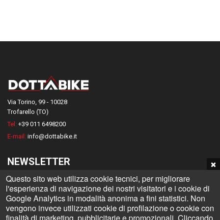
Via Torino, 99 - 10028
Trofarello (TO)
Tel:
+39 011 6498200
E-mail:
info@dottabike.it
NEWSLETTER
Questo sito web utilizza cookie tecnici, per migliorare
Iscriviti alla nostra Newsletter e rimani informato su tutte le novità
l'esperienza di navigazione dei nostri visitatori e i cookie di
Dottabike
Google Analytics in modalità anonima a fini statistici. Non
vengono invece utilizzati cookie di profilazione o cookie con
finalità di marketing, pubblicitarie e promozionali. Cliccando