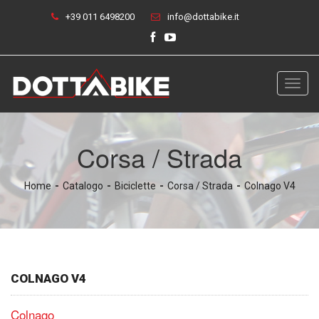
+39 011 6498200
info@dottabike.it
Toggl
navig
Corsa / Strada
Home
Catalogo
Biciclette
Corsa / Strada
Colnago V4
COLNAGO V4
Colnago