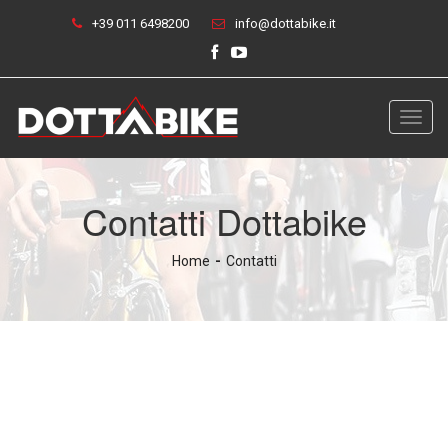
+39 011 6498200
info@dottabike.it
Toggl
navig
Contatti Dottabike
Home
Contatti