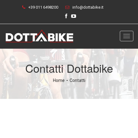
+39 011 6498200
info@dottabike.it
Toggl
navig
Contatti Dottabike
Home
Contatti