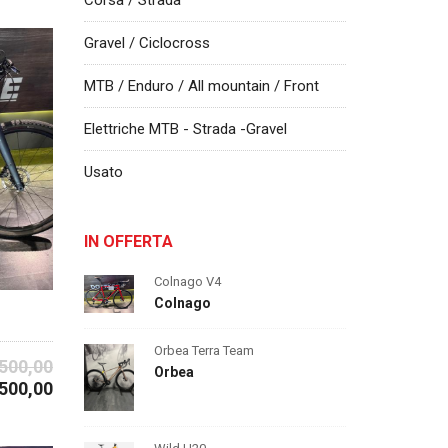
Corsa / Strada
Gravel / Ciclocross
MTB / Enduro / All mountain / Front
Elettriche MTB - Strada -Gravel
Usato
IN OFFERTA
Colnago V4
Colnago
Orbea Terra Team
3500,00
Orbea
1500,00