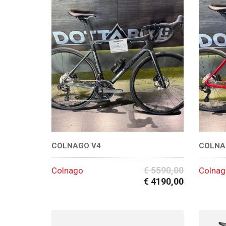
COLNAGO V4
COLNA
€ 5590,00
Colnago
Colna
€ 4190,00