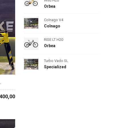
Wild H20
Orbea
Colnago V4
Colnago
RISE LT H20
Orbea
Turbo Vado SL
Specialized
.
1400,00