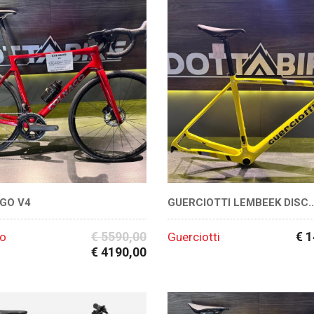
GO V4
GUERCIOTTI LEMBEEK DISC..
€ 5590,00
€ 
go
Guerciotti
€ 4190,00